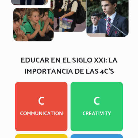
EDUCAR EN EL SIGLO XXI: LA
IMPORTANCIA DE LAS 4C’S
Trying new
Sharing
approaches to
C
C
thoughts,
get things done
questions, ideas
equals
COMMUNICATION
CREATIVITY
& solutions
innovation &
invention