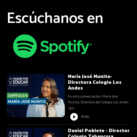
Escúchanos en
María José Munita-
Directora Colegio Los
Andes
En esta conversación, María José
Munita, Directora del Colegio Los Andes
-qui ...
18 dec
Daniel Poblete - Director
Colegio Tabancura