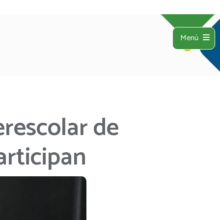
Menú
erescolar de
articipan