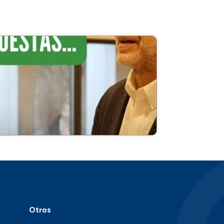
¡Somos
centro
examinador
del Oxford
Test of
English!
Otros