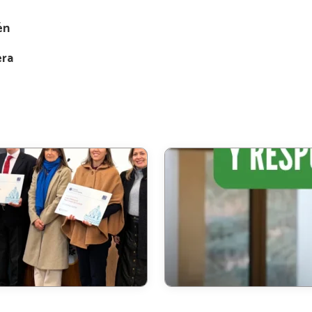
én
era