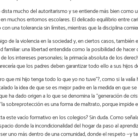
 dista mucho del autoritarismo y se entiende más bien como u
, en muchos entornos escolares. El delicado equilibrio entre car
 con una tolerancia sin límites, mientras que la disciplina com
rraigo de la violencia en la sociedad y, en ciertos casos, tambié
d familiar: una libertad entendida como la posibilidad de hacer
ta de los intereses personales; la primacía absoluta de los dere
 parecería que los padres deben garantizar todo ello a sus hijos
ro que mi hijo tenga todo lo que yo no tuve”?, como si la valí
talado la idea de que se es mejor padre en la medida en que se fa
ue ha dado origen a lo que se denomina la “generación de crista
la sobreprotección es una forma de maltrato, porque impide el a
a este vacío formativo en los colegios? Sin duda. Como señala 
espacio donde la incondicionalidad del hogar da paso al aprendi
 ser uno más dentro de una comunidad, donde el respeto —y ta