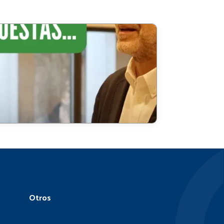
¡Somos
centro
examinador
del Oxford
Test of
English!
Otros